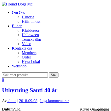
Visa/göm
Om Oss
navigering
Historia
Hitta till oss
Bilder
Klubbresor
Halloween
Temakvällar
Video
Kontakta oss
Members
Order
Hyra Lokal
Webshop
0
Uthyrning Santi 40 år
Av
admin
|
2018-09-08
|
Inga kommentarer
|
Datum/Tid
Karta Otillgänglig