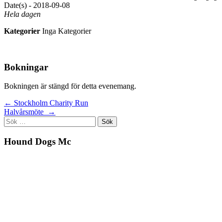
Date(s) - 2018-09-08
Hela dagen
Kategorier
Inga Kategorier
Bokningar
Bokningen är stängd för detta evenemang.
Inläggsnavigering
←
Stockholm Charity Run
Halvårsmöte
→
Sök
efter:
Hound Dogs Mc